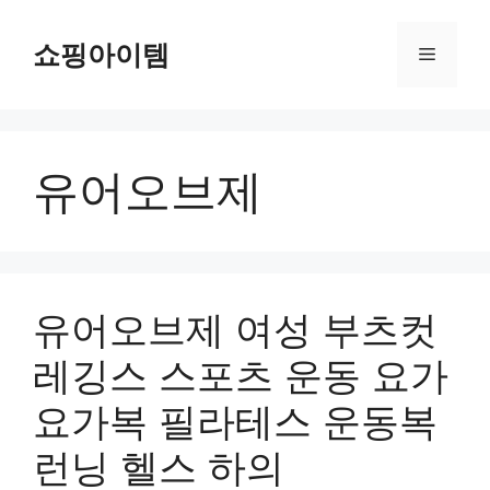
컨
텐
쇼핑아이템
메
츠
로
뉴
건
너
유어오브제
뛰
기
유어오브제 여성 부츠컷
레깅스 스포츠 운동 요가
요가복 필라테스 운동복
런닝 헬스 하의