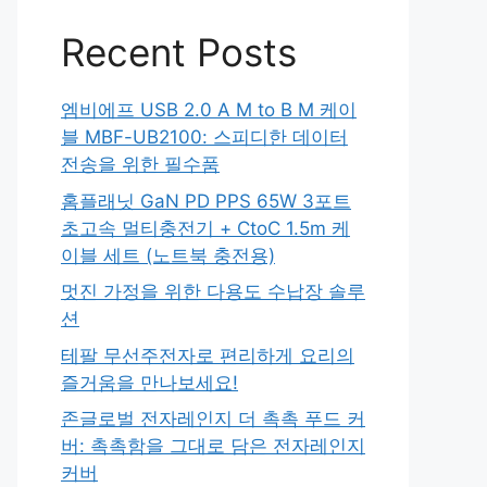
Recent Posts
엠비에프 USB 2.0 A M to B M 케이
블 MBF-UB2100: 스피디한 데이터
전송을 위한 필수품
홈플래닛 GaN PD PPS 65W 3포트
초고속 멀티충전기 + CtoC 1.5m 케
이블 세트 (노트북 충전용)
멋진 가정을 위한 다용도 수납장 솔루
션
테팔 무선주전자로 편리하게 요리의
즐거움을 만나보세요!
존글로벌 전자레인지 더 촉촉 푸드 커
버: 촉촉함을 그대로 담은 전자레인지
커버