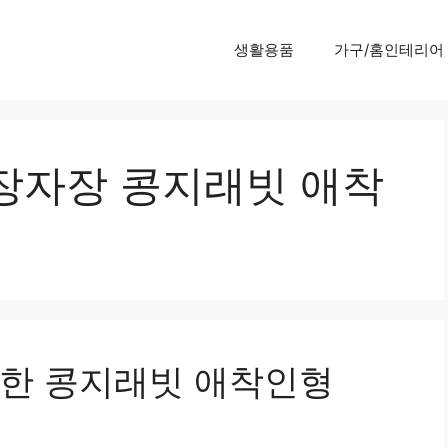
생활용품
가구/홈인테리어
장자장 콩지래빗 애착
한 콩지래빗 애착인형