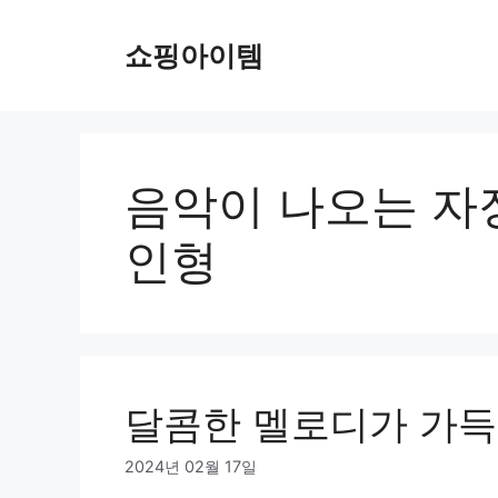
컨
텐
쇼핑아이템
츠
로
건
너
뛰
음악이 나오는 자
기
인형
달콤한 멜로디가 가득
2024년 02월 17일