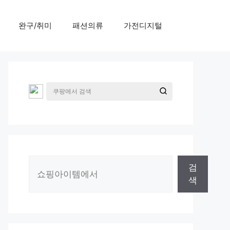
완구/취미
패션의류
가전디지털
검
검
색
색