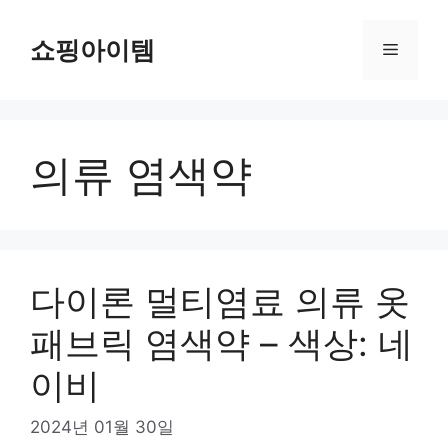
컨
텐
쇼핑아이템
메
츠
로
뉴
건
너
의류 염색약
뛰
기
다이론 멀티염료 의류 옷
패브릭 염색약 – 색상: 네
이비
2024년 01월 30일