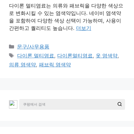
다이론 멀티염료는 의류와 패브릭을 다양한 색상으
로 변화시킬 수 있는 염색약입니다. 네이비 염색약
을 포함하여 다양한 색상 선택이 가능하며, 사용이
간편하고 퀄리티도 높습니다.
더보기
카
문구/사무용품
테
태
다이론 멀티염료
,
다이론멀티염료
,
옷 염색약
,
고
그
의류 염색약
,
패브릭 염색약
리