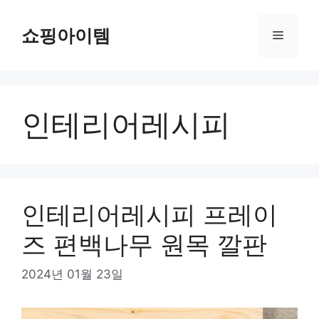
컨
텐
쇼핑아이템
메
츠
로
뉴
건
너
인테리어레시피
뛰
기
인테리어레시피 프레이
즈 편백나무 원목 깔판
2024년 01월 23일