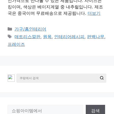
인가격으로 만나볼 수 있는 제품입니다. 사이즈는
킹이며, 색상은 베이지계열 중 내추럴입니다. 제조
국은 중국이며 무료배송으로 제공됩니다.
더보기
카
가구/홈인테리어
테
태
매트리스깔판
,
원목
,
인테리어레시피
,
편백나무
,
고
그
프레이즈
리
검
검색
색