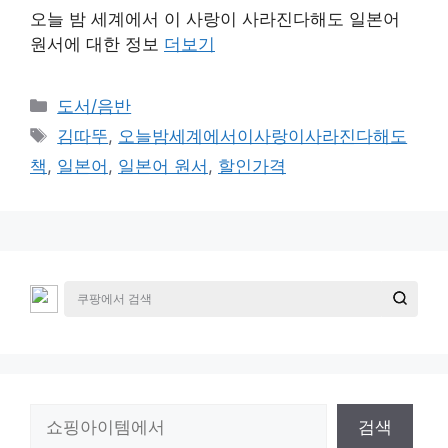
오늘 밤 세계에서 이 사랑이 사라진다해도 일본어
원서에 대한 정보
더보기
카
도서/음반
테
태
김따뚜
,
오늘밤세계에서이사랑이사라진다해도
고
그
책
,
일본어
,
일본어 원서
,
할인가격
리
검
검색
색