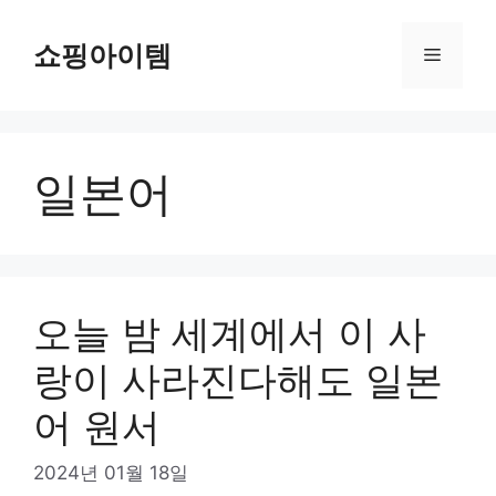
컨
텐
쇼핑아이템
메
츠
로
뉴
건
너
일본어
뛰
기
오늘 밤 세계에서 이 사
랑이 사라진다해도 일본
어 원서
2024년 01월 18일