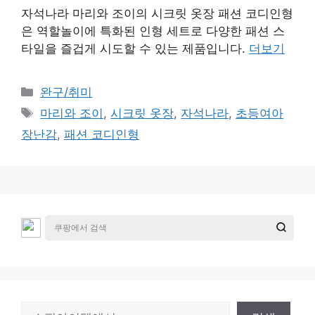
자석나라 마리와 조이의 시크릿 옷장 패션 코디인형
은 역할놀이에 특화된 인형 세트로 다양한 패션 스
타일을 즐겁게 시도할 수 있는 제품입니다.
더보기
카
완구/취미
테
태
마리와 조이
,
시크릿 옷장
,
자석나라
,
초등여아
고
그
장난감
,
패션 코디인형
리
검