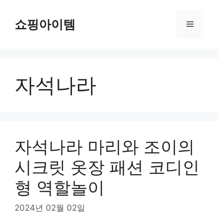
컨
텐
쇼핑아이템
메
츠
로
뉴
건
너
자석나라
뛰
기
자석나라 마리와 조이의
시크릿 옷장 패션 코디인
형 역할놀이
2024년 02월 02일