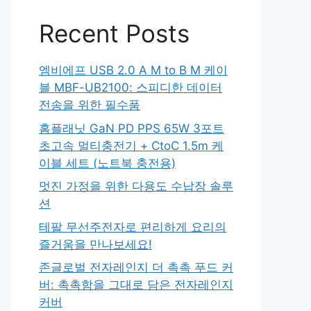
Recent Posts
엠비에프 USB 2.0 A M to B M 케이
블 MBF-UB2100: 스피디한 데이터
전송을 위한 필수품
홈플래닛 GaN PD PPS 65W 3포트
초고속 멀티충전기 + CtoC 1.5m 케
이블 세트 (노트북 충전용)
멋진 가정을 위한 다용도 수납장 솔루
션
테팔 무선주전자로 편리하게 요리의
즐거움을 만나보세요!
존글로벌 전자레인지 더 촉촉 푸드 커
버: 촉촉함을 그대로 담은 전자레인지
커버