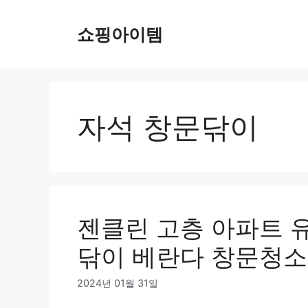
컨
텐
쇼핑아이템
츠
로
건
너
뛰
자석 창문닦이
기
젠클린 고층 아파트 
닦이 베란다 창문청소
2024년 01월 31일