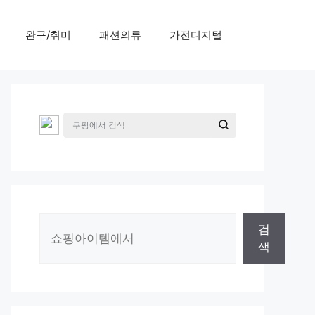
완구/취미
패션의류
가전디지털
검
검
색
색