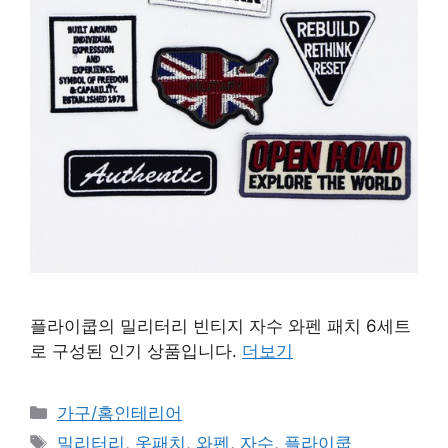
플라이쿱의 밀리터리 빈티지 자수 와펜 패치 6세트
로 구성된 인기 상품입니다.
더보기
카
가구/홈인테리어
테
태
밀리터리
,
옷패치
,
와펜
,
자수
,
플라이쿱