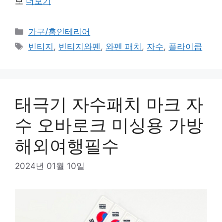
보
더보기
카
가구/홈인테리어
테
태
빈티지
,
빈티지와펜
,
와펜 패치
,
자수
,
플라이쿱
고
그
리
태극기 자수패치 마크 자
수 오바로크 미싱용 가방
해외여행필수
2024년 01월 10일