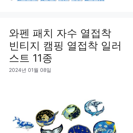
고
그
리
와펜 패치 자수 열접착
빈티지 캠핑 열접착 일러
스트 11종
2024년 01월 08일