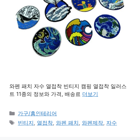
와펜 패치 자수 열접착 빈티지 캠핑 열접착 일러스
트 11종의 정보와 가격, 배송료
더보기
카
가구/홈인테리어
테
태
빈티지
,
열접착
,
와펜 패치
,
와펜제작
,
자수
고
그
리