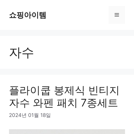
컨
텐
쇼핑아이템
메
츠
로
뉴
건
너
자수
뛰
기
플라이쿱 봉제식 빈티지
자수 와펜 패치 7종세트
2024년 01월 18일