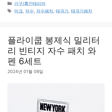
카
가구/홈인테리어
테
태
마크
,
자수
,
자수패치
,
태극기
,
태극기패치
고
그
리
플라이쿱 봉제식 밀리터
리 빈티지 자수 패치 와
펜 6세트
2024년 01월 08일