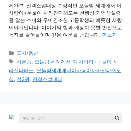
제26회 전격소설대상 수상작인 오늘밤 세계에서 이
사랑이+눈물이 사라진다해도는 선행성 기억상실증
을 앓는 소녀와 무미건조한 고등학생의 애틋한 사랑
이야기입니다. 이야기의 힘과 예상치 못한 반전으로
독자를 끌어들이며 깊은 여운을 남깁니다.
더보기
카
도서/음반
테
태
사은품
,
오늘밤 세계에서 이 사랑이+눈물이 사
고
그
라진다해도
,
오늘밤세계에서이사랑이사라진다해도
리
책
,
전2권
,
전격소설대상