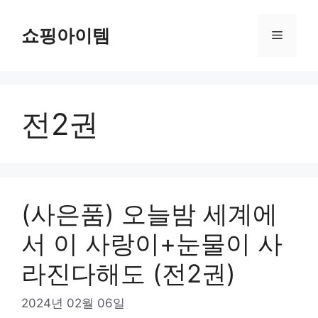
컨
텐
쇼핑아이템
메
츠
로
뉴
건
너
전2권
뛰
기
(사은품) 오늘밤 세계에
서 이 사랑이+눈물이 사
라진다해도 (전2권)
2024년 02월 06일