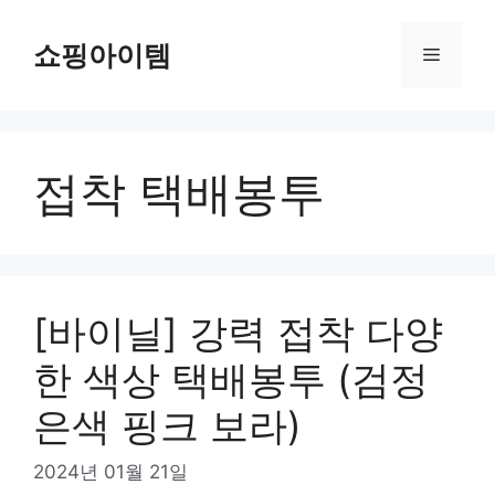
컨
텐
쇼핑아이템
메
츠
로
뉴
건
너
접착 택배봉투
뛰
기
[바이닐] 강력 접착 다양
한 색상 택배봉투 (검정
은색 핑크 보라)
2024년 01월 21일