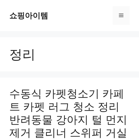
컨
텐
쇼핑아이템
메
츠
로
뉴
건
너
정리
뛰
기
수동식 카펫청소기 카페
트 카펫 러그 청소 정리
반려동물 강아지 털 먼지
제거 클리너 스위퍼 거실