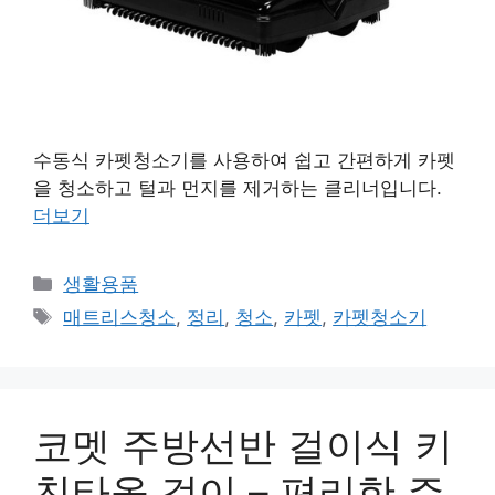
수동식 카펫청소기를 사용하여 쉽고 간편하게 카펫
을 청소하고 털과 먼지를 제거하는 클리너입니다.
더보기
카
생활용품
테
태
매트리스청소
,
정리
,
청소
,
카펫
,
카펫청소기
고
그
리
코멧 주방선반 걸이식 키
친타올 걸이 – 편리한 주