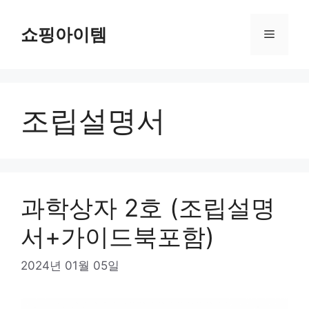
컨
텐
쇼핑아이템
메
츠
로
뉴
건
너
조립설명서
뛰
기
과학상자 2호 (조립설명
서+가이드북포함)
2024년 01월 05일