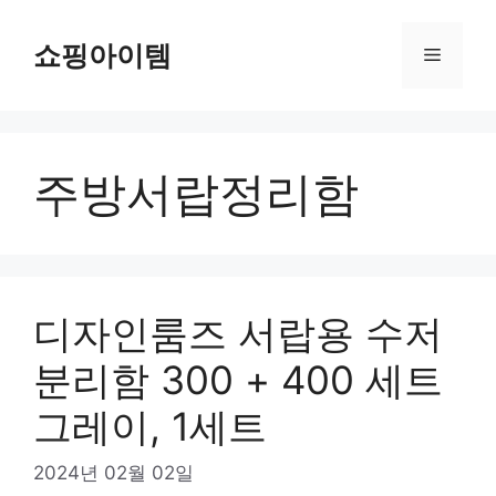
컨
텐
쇼핑아이템
메
츠
로
뉴
건
너
주방서랍정리함
뛰
기
디자인룸즈 서랍용 수저
분리함 300 + 400 세트
그레이, 1세트
2024년 02월 02일