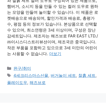
와 찰흙 세트 컬러 도우로 구성되어 있는 제품으로,
햄버거, 소시지 등을 만들 수 있는 컬러 도우로 원하
는 모양을 만들며 놀이할 수 있습니다. 이 제품은 로
켓배송으로 배송되며, 할인가격과 배송료, 총평가
수, 평점 등의 정보가 있습니다. 본상품으로 선택할
수 있으며, 최소연령은 3세 이상이며, 구성은 장난
감세트입니다. 제조자는 해즈브로 FAR EAST LTD./
㈜이시스디스트리뷰션이며, 제조국은 중국입니다.
작은 부품을 포함하고 있으므로 3세 미만의 어린이
는 사용할 수 없습니다.
더보기
카
완구/취미
테
태
4세크리스마스선물
,
버거놀이 세트
,
찰흙 세트
,
고
그
플레이도우
,
해즈브로
리