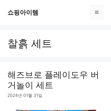
컨
텐
쇼핑아이템
메
츠
로
뉴
건
너
찰흙 세트
뛰
기
해즈브로 플레이도우 버
거놀이 세트
2024년 01월 31일