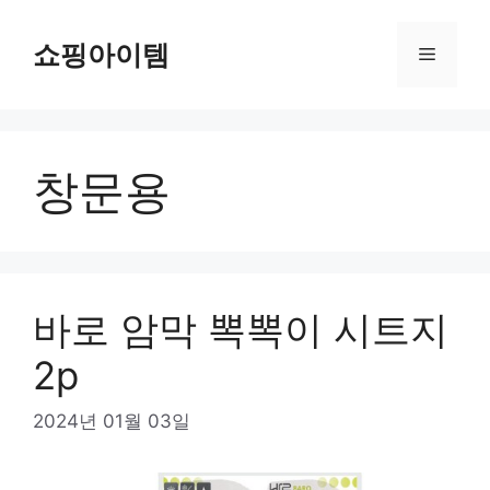
컨
텐
쇼핑아이템
메
츠
로
뉴
건
너
창문용
뛰
기
바로 암막 뽁뽁이 시트지
2p
2024년 01월 03일