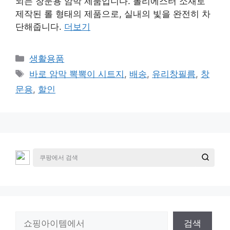
되는 창문용 암막 제품입니다. 폴리에스터 소재로
제작된 롤 형태의 제품으로, 실내의 빛을 완전히 차
단해줍니다.
더보기
카
생활용품
테
태
바로 암막 뽁뽁이 시트지
,
배송
,
유리창필름
,
창
고
그
문용
,
할인
리
검
검색
색