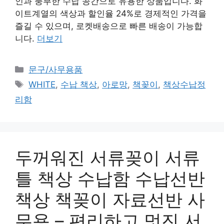
인과 풍부한 수납 공간으로 유용한 상품입니다. 화
이트계열의 색상과 할인율 24%로 경제적인 가격을
즐길 수 있으며, 로켓배송으로 빠른 배송이 가능합
니다.
더보기
카
문구/사무용품
테
태
WHITE
,
수납 책상
,
아로망
,
책꽂이
,
책상수납정
고
그
리함
리
두꺼워진 서류꽂이 서류
틀 책상 수납함 수납선반
책상 책꽂이 자료선반 사
무용 – 편리하고 멋진 서