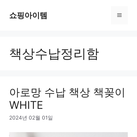
컨
텐
쇼핑아이템
메
츠
로
뉴
건
너
책상수납정리함
뛰
기
아로망 수납 책상 책꽂이
WHITE
2024년 02월 01일