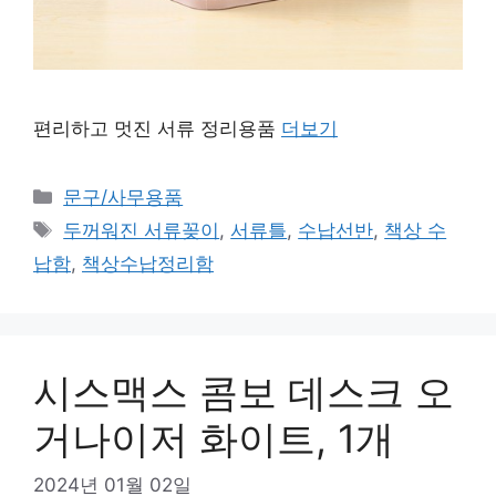
편리하고 멋진 서류 정리용품
더보기
카
문구/사무용품
테
태
두꺼워진 서류꽂이
,
서류틀
,
수납선반
,
책상 수
고
그
납함
,
책상수납정리함
리
시스맥스 콤보 데스크 오
거나이저 화이트, 1개
2024년 01월 02일