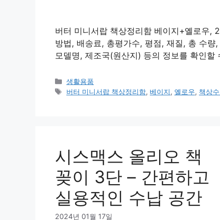
버터 미니서랍 책상정리함 베이지+옐로우, 2
방법, 배송료, 총평가수, 평점, 재질, 총 수량
모델명, 제조국(원산지) 등의 정보를 확인할
카
생활용품
테
태
버터 미니서랍 책상정리함
,
베이지
,
옐로우
,
책상수
고
그
리
시스맥스 올리오 책
꽂이 3단 – 간편하고
실용적인 수납 공간
2024년 01월 17일