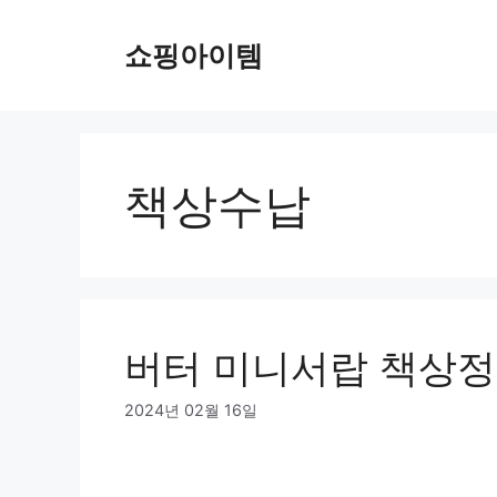
컨
텐
쇼핑아이템
츠
로
건
너
뛰
책상수납
기
버터 미니서랍 책상정
2024년 02월 16일