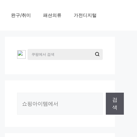
완구/취미
패션의류
가전디지털
검
검
색
색