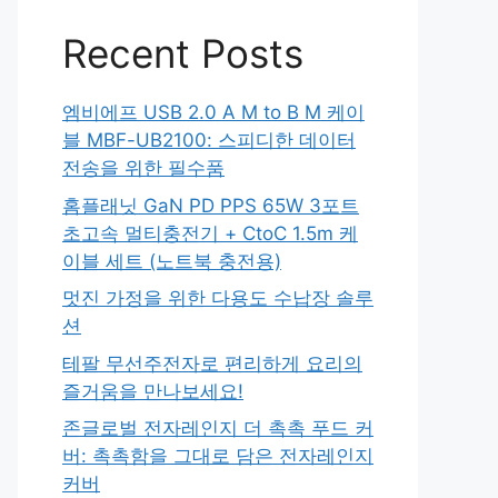
Recent Posts
엠비에프 USB 2.0 A M to B M 케이
블 MBF-UB2100: 스피디한 데이터
전송을 위한 필수품
홈플래닛 GaN PD PPS 65W 3포트
초고속 멀티충전기 + CtoC 1.5m 케
이블 세트 (노트북 충전용)
멋진 가정을 위한 다용도 수납장 솔루
션
테팔 무선주전자로 편리하게 요리의
즐거움을 만나보세요!
존글로벌 전자레인지 더 촉촉 푸드 커
버: 촉촉함을 그대로 담은 전자레인지
커버