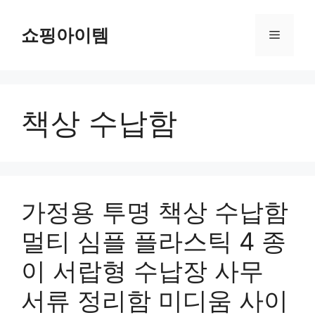
컨
텐
쇼핑아이템
메
츠
로
뉴
건
너
책상 수납함
뛰
기
가정용 투명 책상 수납함
멀티 심플 플라스틱 4 종
이 서랍형 수납장 사무
서류 정리함 미디움 사이