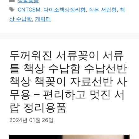
생활용품
테
태
CNTCSM
,
다이소책상정리함
,
작은 서랍형
,
책
고
그
상 수납함
,
캐릭터
리
두꺼워진 서류꽂이 서류
틀 책상 수납함 수납선반
책상 책꽂이 자료선반 사
무용 – 편리하고 멋진 서
랍 정리용품
2024년 01월 26일