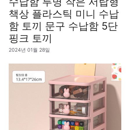
수납함 투명 작은 서랍형
책상 플라스틱 미니 수납
함 토끼 문구 수납함 5단
핑크 토끼
2024년 01월 28일