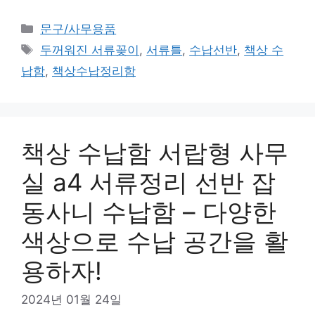
카
문구/사무용품
테
태
두꺼워진 서류꽂이
,
서류틀
,
수납선반
,
책상 수
고
그
납함
,
책상수납정리함
리
책상 수납함 서랍형 사무
실 a4 서류정리 선반 잡
동사니 수납함 – 다양한
색상으로 수납 공간을 활
용하자!
2024년 01월 24일