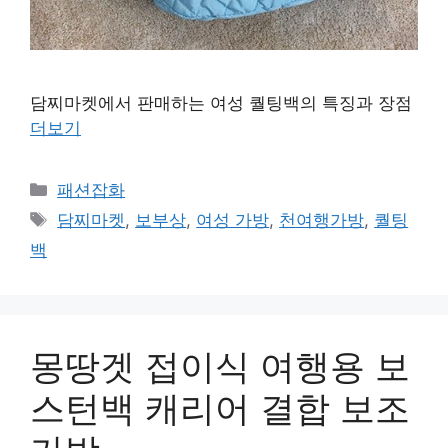
담찌마켓에서 판매하는 여성 퀄팅백의 특징과 장점
더보기
카
패션잡화
테
태
담찌마켓
,
보부상
,
여성 가방
,
천여행가방
,
퀄팅
고
그
백
리
몽땅겟 접이식 여행용 보
스턴백 캐리어 결합 보조