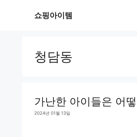
컨
텐
쇼핑아이템
츠
로
건
너
뛰
청담동
기
가난한 아이들은 어떻
2024년 01월 13일