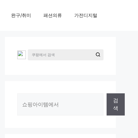
완구/취미
패션의류
가전디지털
검
검
색
색