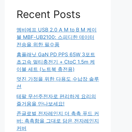
Recent Posts
엠비에프 USB 2.0 A M to B M 케이
블 MBF-UB2100: 스피디한 데이터
전송을 위한 필수품
홈플래닛 GaN PD PPS 65W 3포트
초고속 멀티충전기 + CtoC 1.5m 케
이블 세트 (노트북 충전용)
멋진 가정을 위한 다용도 수납장 솔루
션
테팔 무선주전자로 편리하게 요리의
즐거움을 만나보세요!
존글로벌 전자레인지 더 촉촉 푸드 커
버: 촉촉함을 그대로 담은 전자레인지
커버