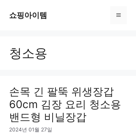
컨
텐
쇼핑아이템
메
츠
로
뉴
건
너
청소용
뛰
기
손목 긴 팔뚝 위생장갑
60cm 김장 요리 청소용
밴드형 비닐장갑
2024년 01월 27일