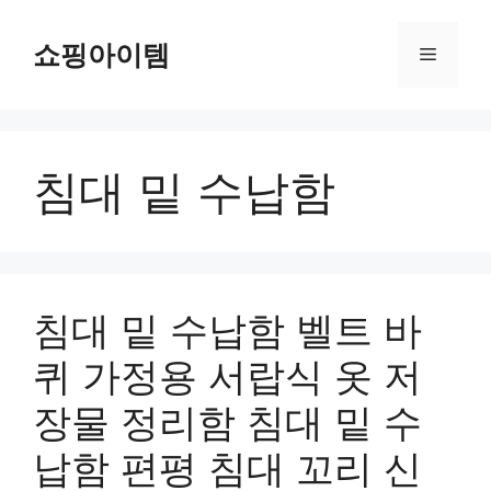
컨
텐
쇼핑아이템
메
츠
로
뉴
건
너
침대 밑 수납함
뛰
기
침대 밑 수납함 벨트 바
퀴 가정용 서랍식 옷 저
장물 정리함 침대 밑 수
납함 편평 침대 꼬리 신