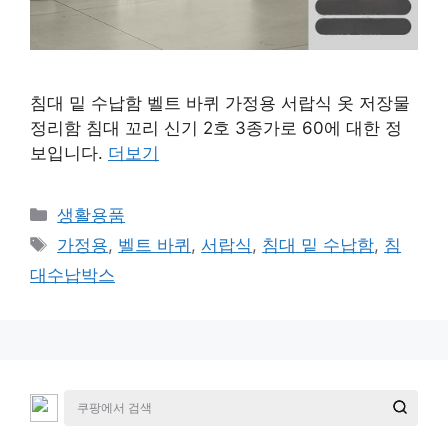
침대 밑 수납함 벨트 바퀴 가정용 서랍식 옷 저장물
정리함 침대 꼬리 신기 2호 3종가로 60에 대한 정
보입니다.
더보기
카
생활용품
테
태
가정용
,
벨트 바퀴
,
서랍식
,
침대 밑 수납함
,
침
고
그
대수납박스
리