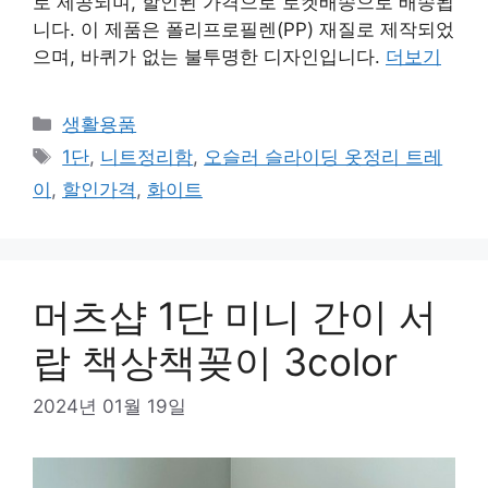
로 제공되며, 할인된 가격으로 로켓배송으로 배송됩
니다. 이 제품은 폴리프로필렌(PP) 재질로 제작되었
으며, 바퀴가 없는 불투명한 디자인입니다.
더보기
카
생활용품
테
태
1단
,
니트정리함
,
오슬러 슬라이딩 옷정리 트레
고
그
이
,
할인가격
,
화이트
리
머츠샵 1단 미니 간이 서
랍 책상책꽂이 3color
2024년 01월 19일