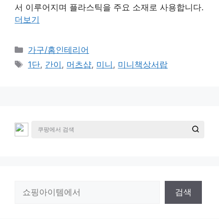
서 이루어지며 플라스틱을 주요 소재로 사용합니다.
더보기
카
가구/홈인테리어
테
태
1단
,
간이
,
머츠샵
,
미니
,
미니책상서랍
고
그
리
검
검색
색