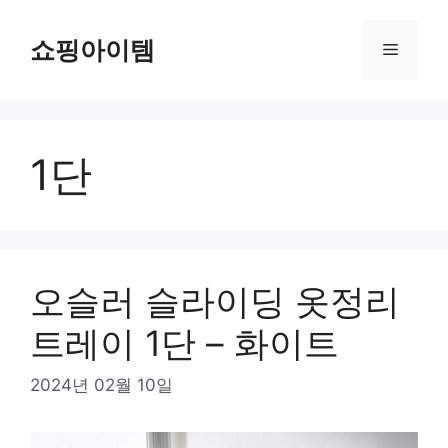
컨
텐
쇼핑아이템
메
츠
로
뉴
건
너
1단
뛰
기
오슬러 슬라이딩 옷정리
트레이 1단 – 화이트
2024년 02월 10일