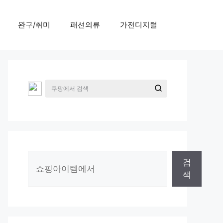
완구/취미
패션의류
가전디지털
검
검
색
색