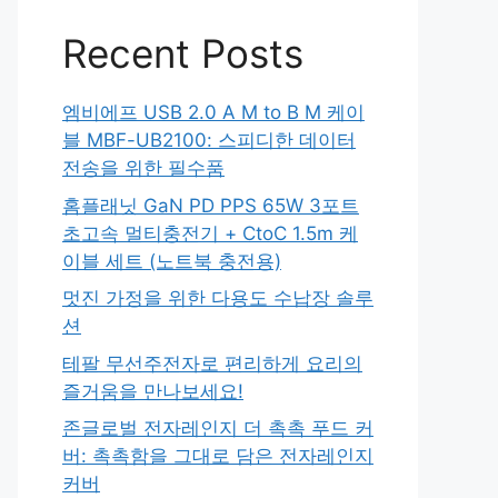
Recent Posts
엠비에프 USB 2.0 A M to B M 케이
블 MBF-UB2100: 스피디한 데이터
전송을 위한 필수품
홈플래닛 GaN PD PPS 65W 3포트
초고속 멀티충전기 + CtoC 1.5m 케
이블 세트 (노트북 충전용)
멋진 가정을 위한 다용도 수납장 솔루
션
테팔 무선주전자로 편리하게 요리의
즐거움을 만나보세요!
존글로벌 전자레인지 더 촉촉 푸드 커
버: 촉촉함을 그대로 담은 전자레인지
커버