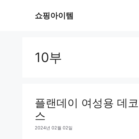
컨
텐
쇼핑아이템
츠
로
건
너
뛰
10부
기
플랜데이 여성용 데코 
스
2024년 02월 02일