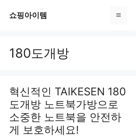
컨
텐
쇼핑아이템
메
츠
로
뉴
건
너
180도개방
뛰
기
혁신적인 TAIKESEN 180
도개방 노트북가방으로
소중한 노트북을 안전하
게 보호하세요!