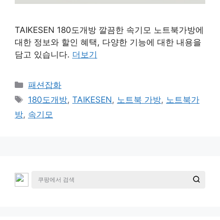
TAIKESEN 180도개방 깔끔한 속기모 노트북가방에
대한 정보와 할인 혜택, 다양한 기능에 대한 내용을
담고 있습니다.
더보기
카
패션잡화
테
태
180도개방
,
TAIKESEN
,
노트북 가방
,
노트북가
고
그
방
,
속기모
리