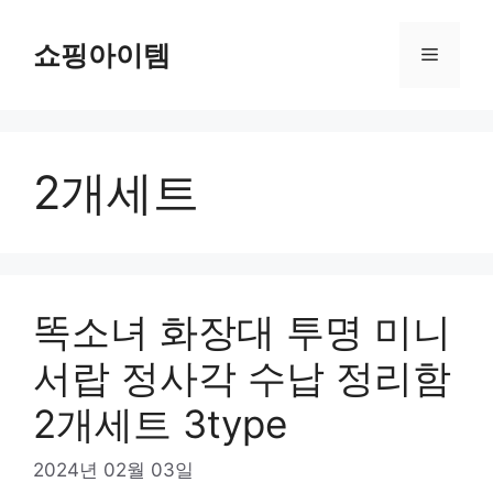
컨
텐
쇼핑아이템
메
츠
로
뉴
건
너
2개세트
뛰
기
똑소녀 화장대 투명 미니
서랍 정사각 수납 정리함
2개세트 3type
2024년 02월 03일