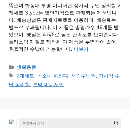
똑소녀 화장대 투명 미니서랍 정사각 수납 정리함 2
개세트 3type는 할인가격으로 판매되는 제품입니
다. 배송방법은 판매자로켓을 이용하며, 배송료는
별도로 부과됩니다. 이 제품은 총평가수 48개를 받
았으며, 평점은 4.5/5로 높은 만족도를 보여줍니다.
플라스틱 재질로 제작된 이 제품은 투명창이 있어
효율적인 수납이 가능합니다.
더보기
카
생활용품
테
태
2개세트
,
똑소녀 화장대
,
서랍수납함
,
정사각 수
고
그
납 정리함
,
투명 미니서랍
리