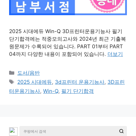
2025 시대에듀 Win-Q 3D프린터운용기능사 필기
단기합격에는 적중모의고사와 2024년 최근 기출복
원문제가 수록되어 있습니다. PART 01부터 PART
04까지 다양한 내용이 포함되어 있습니다.
더보기
카
도서/음반
테
태
2025 시대에듀
,
3d프린터 운용기능사
,
3D프린
고
그
터운용기능사
,
Win-Q
,
필기 단기합격
리