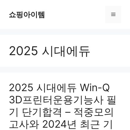
컨
텐
쇼핑아이템
메
츠
로
뉴
건
너
2025 시대에듀
뛰
기
2025 시대에듀 Win-Q
3D프린터운용기능사 필
기 단기합격 – 적중모의
고사와 2024년 최근 기