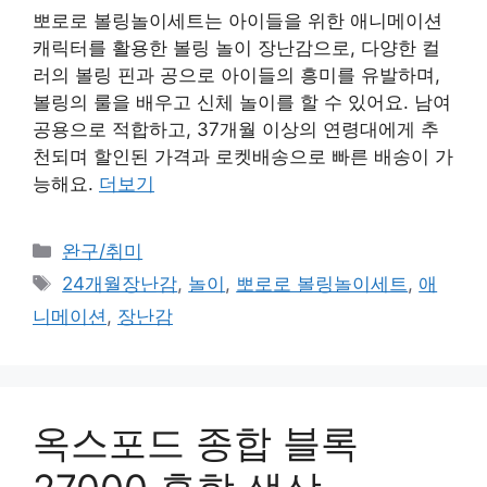
뽀로로 볼링놀이세트는 아이들을 위한 애니메이션
캐릭터를 활용한 볼링 놀이 장난감으로, 다양한 컬
러의 볼링 핀과 공으로 아이들의 흥미를 유발하며,
볼링의 룰을 배우고 신체 놀이를 할 수 있어요. 남여
공용으로 적합하고, 37개월 이상의 연령대에게 추
천되며 할인된 가격과 로켓배송으로 빠른 배송이 가
능해요.
더보기
카
완구/취미
테
태
24개월장난감
,
놀이
,
뽀로로 볼링놀이세트
,
애
고
그
니메이션
,
장난감
리
옥스포드 종합 블록