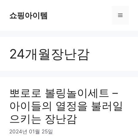
컨
텐
쇼핑아이템
메
츠
로
뉴
건
너
24개월장난감
뛰
기
뽀로로 볼링놀이세트 –
아이들의 열정을 불러일
으키는 장난감
2024년 01월 25일