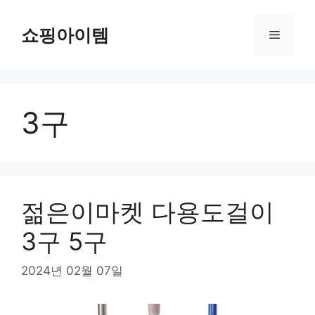
컨
텐
쇼핑아이템
메
츠
로
뉴
건
너
3구
뛰
기
젊은이마켓 다용도걸이
3구 5구
2024년 02월 07일