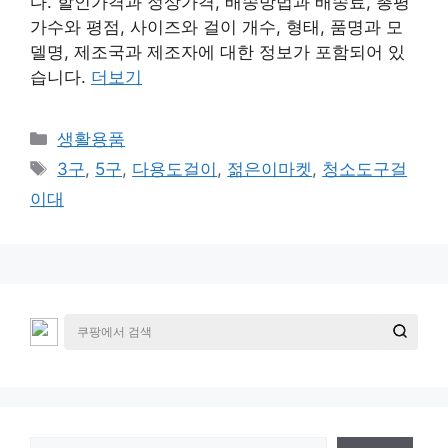
다. 할인가격과 정상가격, 배송방법과 배송료, 총평
가수와 평점, 사이즈와 걸이 개수, 형태, 품명과 모
델명, 제조국과 제조자에 대한 정보가 포함되어 있
습니다.
더보기
카
생활용품
테
태
3구
,
5구
,
다용도걸이
,
젊은이마켓
,
청소도구걸
고
그
이대
리
검