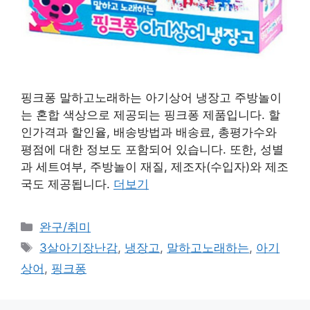
핑크퐁 말하고노래하는 아기상어 냉장고 주방놀이
는 혼합 색상으로 제공되는 핑크퐁 제품입니다. 할
인가격과 할인율, 배송방법과 배송료, 총평가수와
평점에 대한 정보도 포함되어 있습니다. 또한, 성별
과 세트여부, 주방놀이 재질, 제조자(수입자)와 제조
국도 제공됩니다.
더보기
카
완구/취미
테
태
3살아기장난감
,
냉장고
,
말하고노래하는
,
아기
고
그
상어
,
핑크퐁
리