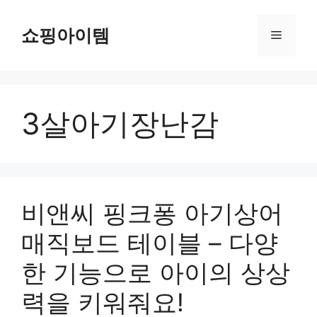
컨
텐
쇼핑아이템
메
츠
로
뉴
건
너
3살아기장난감
뛰
기
비앤씨 핑크퐁 아기상어
매직보드 테이블 – 다양
한 기능으로 아이의 상상
력을 키워줘요!