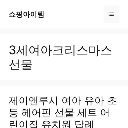
컨
텐
쇼핑아이템
메
츠
로
뉴
건
너
3세여아크리스마스
뛰
기
선물
제이앤루시 여아 유아 초
등 헤어핀 선물 세트 어
린이집 유치원 답례