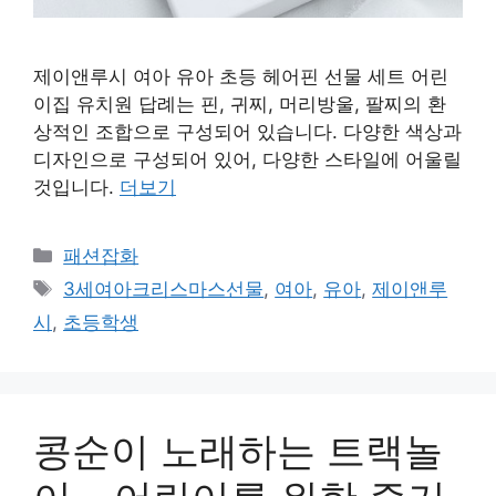
제이앤루시 여아 유아 초등 헤어핀 선물 세트 어린
이집 유치원 답례는 핀, 귀찌, 머리방울, 팔찌의 환
상적인 조합으로 구성되어 있습니다. 다양한 색상과
디자인으로 구성되어 있어, 다양한 스타일에 어울릴
것입니다.
더보기
카
패션잡화
테
태
3세여아크리스마스선물
,
여아
,
유아
,
제이앤루
고
그
시
,
초등학생
리
콩순이 노래하는 트랙놀