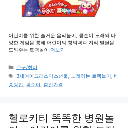
어린이를 위한 즐거운 음악놀이, 콩순이 노래와 다
양한 게임을 통해 어린이의 창의력과 지적 발달을
도와주는 트랙놀이
더보기
카
완구/취미
테
태
3세여아크리스마스선물
,
노래하는 트랙놀이
,
배
고
그
송방법
,
콩순이
,
할인가격
리
헬로키티 똑똑한 병원놀