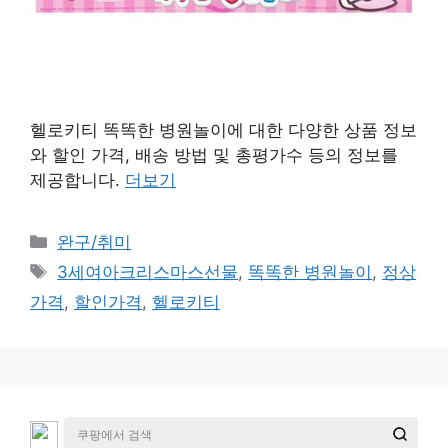
헬로키티 똑똑한 병원놀이에 대한 다양한 상품 정보
와 할인 가격, 배송 방법 및 총평가수 등의 정보를
제공합니다.
더보기
카
완구/취미
테
태
3세여아크리스마스선물
,
똑똑한 병원놀이
,
정상
고
그
가격
,
할인가격
,
헬로키티
리