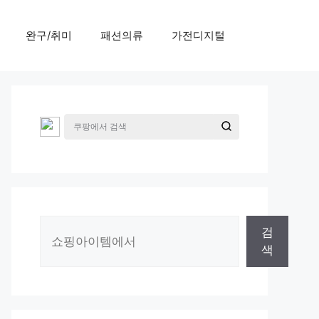
완구/취미
패션의류
가전디지털
검
검
색
색