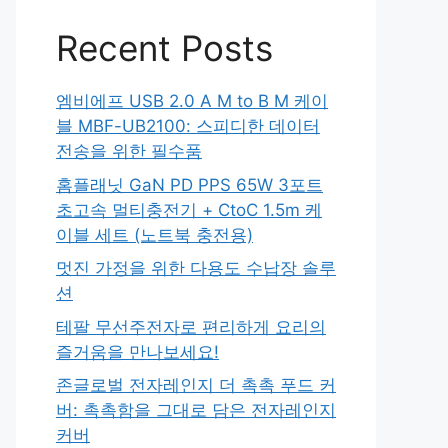
Recent Posts
엠비에프 USB 2.0 A M to B M 케이
블 MBF-UB2100: 스피디한 데이터
전송을 위한 필수품
홈플래닛 GaN PD PPS 65W 3포트
초고속 멀티충전기 + CtoC 1.5m 케
이블 세트 (노트북 충전용)
멋진 가정을 위한 다용도 수납장 솔루
션
테팔 무선주전자로 편리하게 요리의
즐거움을 만나보세요!
존글로벌 전자레인지 더 촉촉 푸드 커
버: 촉촉함을 그대로 담은 전자레인지
커버