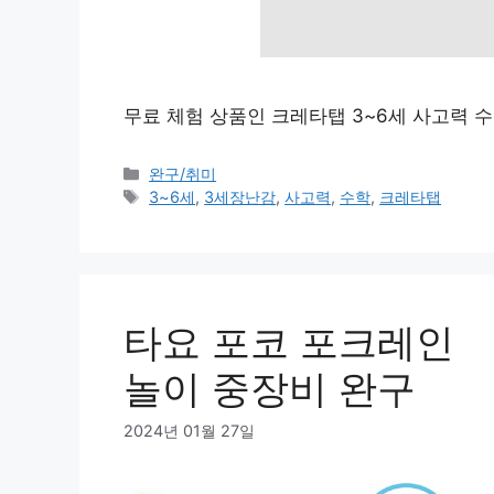
무료 체험 상품인 크레타탭 3~6세 사고력 
카
완구/취미
테
태
3~6세
,
3세장난감
,
사고력
,
수학
,
크레타탭
고
그
리
타요 포코 포크레인
놀이 중장비 완구
2024년 01월 27일