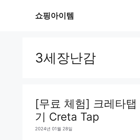
컨
텐
쇼핑아이템
츠
로
건
너
뛰
3세장난감
기
[무료 체험] 크레타탭
기 Creta Tap
2024년 01월 28일