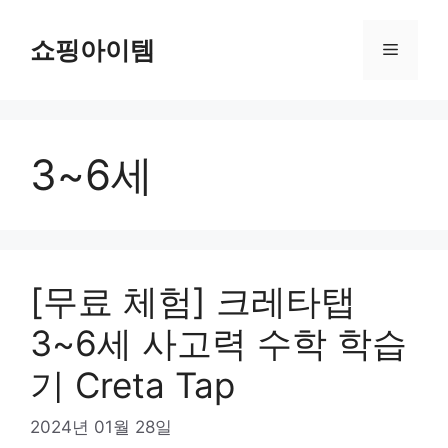
컨
텐
쇼핑아이템
메
츠
로
뉴
건
너
3~6세
뛰
기
[무료 체험] 크레타탭
3~6세 사고력 수학 학습
기 Creta Tap
2024년 01월 28일