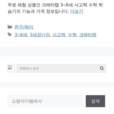
무료 체험 상품인 크레타탭 3~6세 사고력 수학 학
습기의 기능과 가격 정보입니다.
더보기
카
완구/취미
테
태
3~6세
,
3세장난감
,
사고력
,
수학
,
크레타탭
고
그
리
검
검색
색