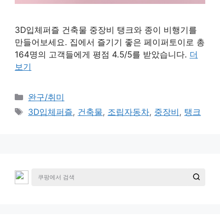
3D입체퍼즐 건축물 중장비 탱크와 종이 비행기를
만들어보세요. 집에서 즐기기 좋은 페이퍼토이로 총
164명의 고객들에게 평점 4.5/5를 받았습니다.
더
보기
카
완구/취미
테
태
3D입체퍼즐
,
건축물
,
조립자동차
,
중장비
,
탱크
고
그
리