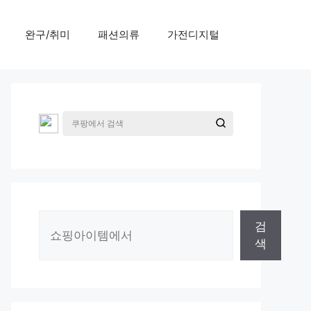
완구/취미
패션의류
가전디지털
검
검
색
색