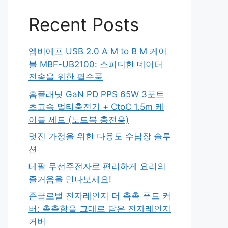
Recent Posts
엠비에프 USB 2.0 A M to B M 케이
블 MBF-UB2100: 스피디한 데이터
전송을 위한 필수품
홈플래닛 GaN PD PPS 65W 3포트
초고속 멀티충전기 + CtoC 1.5m 케
이블 세트 (노트북 충전용)
멋진 가정을 위한 다용도 수납장 솔루
션
테팔 무선주전자로 편리하게 요리의
즐거움을 만나보세요!
존글로벌 전자레인지 더 촉촉 푸드 커
버: 촉촉함을 그대로 담은 전자레인지
커버