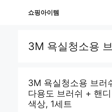
컨
텐
쇼핑아이템
츠
로
건
너
뛰
3M 욕실청소용 
기
3M 욕실청소용 브러쉬
다용도 브러쉬 + 핸디
색상, 1세트