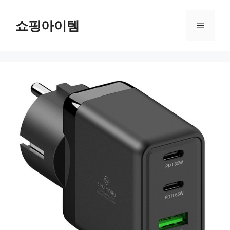
컨
텐
쇼핑아이템
메
츠
로
뉴
건
너
뛰
기