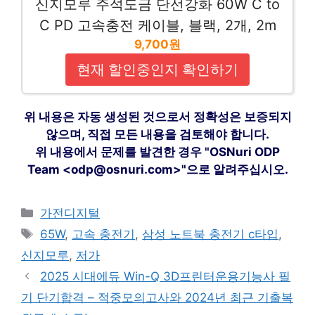
신지모루 주석도금 단선강화 60W C to
C PD 고속충전 케이블, 블랙, 2개, 2m
9,700원
현재 할인중인지 확인하기
위 내용은 자동 생성된 것으로서 정확성은 보증되지
않으며, 직접 모든 내용을 검토해야 합니다.
위 내용에서 문제를 발견한 경우 "OSNuri ODP
Team <odp@osnuri.com>"으로 알려주십시오.
카
가전디지털
테
태
65W
,
고속 충전기
,
삼성 노트북 충전기 c타입
,
고
그
신지모루
,
저가
리
2025 시대에듀 Win-Q 3D프린터운용기능사 필
기 단기합격 – 적중모의고사와 2024년 최근 기출복