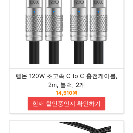
펠몬 120W 초고속 C to C 충전케이블,
2m, 블랙, 2개
14,510원
현재 할인중인지 확인하기