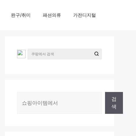
완구/취미
패션의류
가전디지털
검
검
색
색