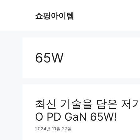
컨
텐
쇼핑아이템
츠
로
건
너
뛰
65W
기
최신 기술을 담은 저
O PD GaN 65W!
2024년 11월 27일