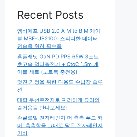
Recent Posts
엠비에프 USB 2.0 A M to B M 케이
블 MBF-UB2100: 스피디한 데이터
전송을 위한 필수품
홈플래닛 GaN PD PPS 65W 3포트
초고속 멀티충전기 + CtoC 1.5m 케
이블 세트 (노트북 충전용)
멋진 가정을 위한 다용도 수납장 솔루
션
테팔 무선주전자로 편리하게 요리의
즐거움을 만나보세요!
존글로벌 전자레인지 더 촉촉 푸드 커
버: 촉촉함을 그대로 담은 전자레인지
커버