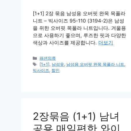
[1+1] 2장 묶음 남성용 오버핏 완목 목폴라
니트 – 빅사이즈 95-110 (3194-2)은 남성
을 위한 오버핏 목폴라 니트입니다. 겨울용
으로 사용하기 좋으며, 루즈한 핏과 다양한
색상과 사이즈를 제공합니다.
더보기
카
패션의류
테
태
[1+1]
,
남성옷
,
남성용 오버핏 완목 목폴라 니트
,
고
그
빅사이즈
,
할인
리
2장묶음 (1+1) 남녀
공용 매일편한 와이