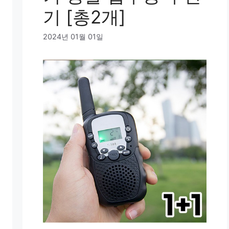
기 [총2개]
2024년 01월 01일