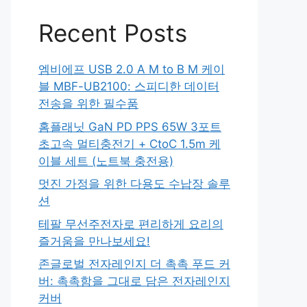
Recent Posts
엠비에프 USB 2.0 A M to B M 케이
블 MBF-UB2100: 스피디한 데이터
전송을 위한 필수품
홈플래닛 GaN PD PPS 65W 3포트
초고속 멀티충전기 + CtoC 1.5m 케
이블 세트 (노트북 충전용)
멋진 가정을 위한 다용도 수납장 솔루
션
테팔 무선주전자로 편리하게 요리의
즐거움을 만나보세요!
존글로벌 전자레인지 더 촉촉 푸드 커
버: 촉촉함을 그대로 담은 전자레인지
커버