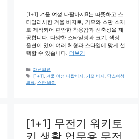
[1+1] 겨울 여성 나팔바지B는 따뜻하고 스
타일리시한 겨울 바지로, 기모와 스판 소재
로 제작되어 편안한 착용감과 신축성을 제
공합니다. 다양한 스타일링과 크기, 색상
옵션이 있어 여러 체형과 스타일에 맞게 선
택할 수 있습니다.
더보기
카
패션의류
테
태
[1+1]
,
겨울 여성 나팔바지
,
기모 바지
,
닥스여성
고
그
의류
,
스판 바지
리
[1+1] 무전기 워키토
키 생활 업무용 무전