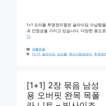
1+1 오라플 투명정리함은 슬라이딩 수납함을
과 안정성을 가지고 있습니다. 다양한 용도로
기
카
생활용품
테
태
[1+1]
,
슬라이딩
,
오라플
,
책상서랍트레이
,
투명정
고
그
리
[1+1] 2장 묶음 남성
용 오버핏 완목 목폴
라 니트 – 빅사이즈