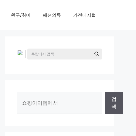
완구/취미
패션의류
가전디지털
검
검
색
색