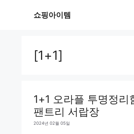
컨
텐
쇼핑아이템
츠
로
건
너
뛰
[1+1]
기
1+1 오라플 투명정
팬트리 서랍장
2024년 02월 05일