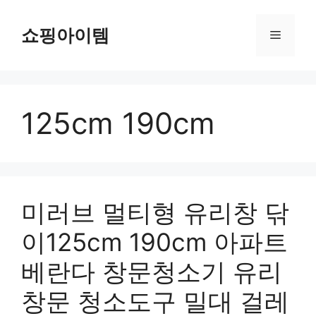
컨
텐
쇼핑아이템
메
츠
로
뉴
건
너
125cm 190cm
뛰
기
미러브 멀티형 유리창 닦
이125cm 190cm 아파트
베란다 창문청소기 유리
창문 청소도구 밀대 걸레