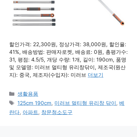
할인가격: 22,300원, 정상가격: 38,000원, 할인율:
41%, 배송방법: 판매자로켓, 배송료: 0원, 총평가수:
31, 평점: 4.5/5, 개당 수량: 1개, 길이: 190cm, 품명
및 모델명: 미러브 멀티형 유리창닦이, 제조국(원산
지): 중국, 제조자(수입자): 미러브
더보기
카
생활용품
테
태
125cm 190cm
,
미러브 멀티형 유리창 닦이
,
베
고
그
란다
,
아파트
,
창문청소도구
리