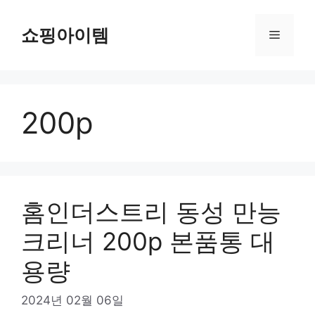
컨
텐
쇼핑아이템
메
츠
로
뉴
건
너
200p
뛰
기
홈인더스트리 동성 만능
크리너 200p 본품통 대
용량
2024년 02월 06일