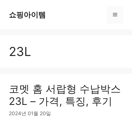
컨
텐
쇼핑아이템
메
츠
로
뉴
건
너
23L
뛰
기
코멧 홈 서랍형 수납박스
23L – 가격, 특징, 후기
2024년 01월 20일