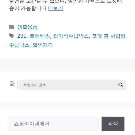
물건을 보관할 수 있으며, 할인된 가격으로 로켓배
송이 가능합니다
더보기
카
생활용품
테
태
23L
,
로켓배송
,
접이식수납박스
,
코멧 홈 서랍형
고
그
수납박스
,
할인가격
리
검
검색
색