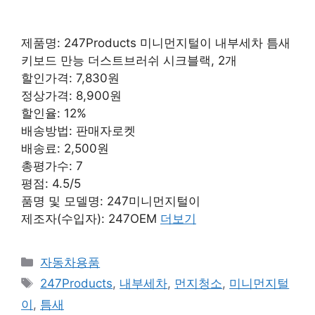
제품명: 247Products 미니먼지털이 내부세차 틈새
키보드 만능 더스트브러쉬 시크블랙, 2개
할인가격: 7,830원
정상가격: 8,900원
할인율: 12%
배송방법: 판매자로켓
배송료: 2,500원
총평가수: 7
평점: 4.5/5
품명 및 모델명: 247미니먼지털이
제조자(수입자): 247OEM
더보기
카
자동차용품
테
태
247Products
,
내부세차
,
먼지청소
,
미니먼지털
고
그
이
,
틈새
리