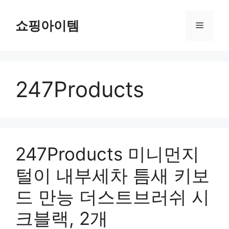
컨
텐
쇼핑아이템
메
츠
로
뉴
건
너
247Products
뛰
기
247Products 미니먼지
털이 내부세차 틈새 키보
드 만능 더스트브러쉬 시
크블랙, 2개