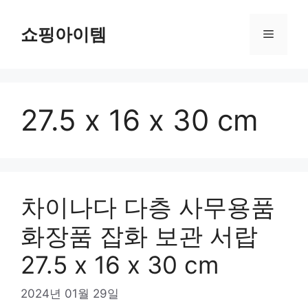
컨
텐
쇼핑아이템
메
츠
로
뉴
건
너
27.5 x 16 x 30 cm
뛰
기
차이나다 다층 사무용품
화장품 잡화 보관 서랍
27.5 x 16 x 30 cm
2024년 01월 29일