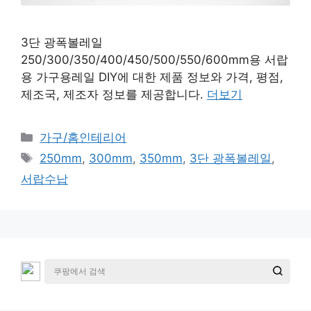
3단 광폭볼레일
250/300/350/400/450/500/550/600mm용 서랍
용 가구용레일 DIY에 대한 제품 정보와 가격, 평점,
제조국, 제조자 정보를 제공합니다.
더보기
카
가구/홈인테리어
테
태
250mm
,
300mm
,
350mm
,
3단 광폭볼레일
,
고
그
서랍수납
리