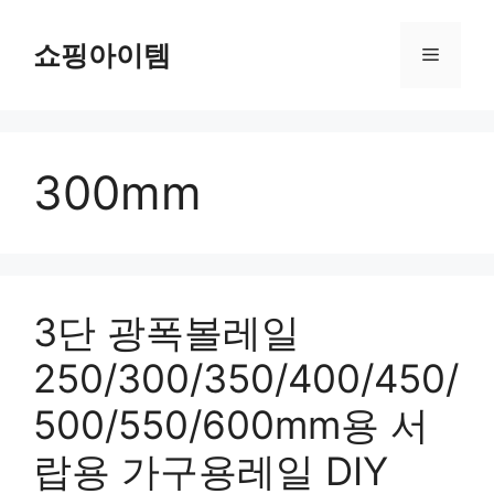
컨
텐
쇼핑아이템
메
츠
로
뉴
건
너
300mm
뛰
기
3단 광폭볼레일
250/300/350/400/450/
500/550/600mm용 서
랍용 가구용레일 DIY