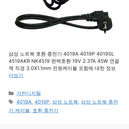
삼성 노트북 호환 충전기 4019A 4019P 4019SL
4519AKR NK4519 완벽호환 19V 2.37A 45W 연결
잭 직경 3.0X1.1mm 전원케이블 포함에 대한 정보
더보기
카
가전디지털
테
태
4019A
,
4019P
,
삼성 노트북
,
삼성 노트북 충전
고
그
기 케이블
,
호환 충전기
리