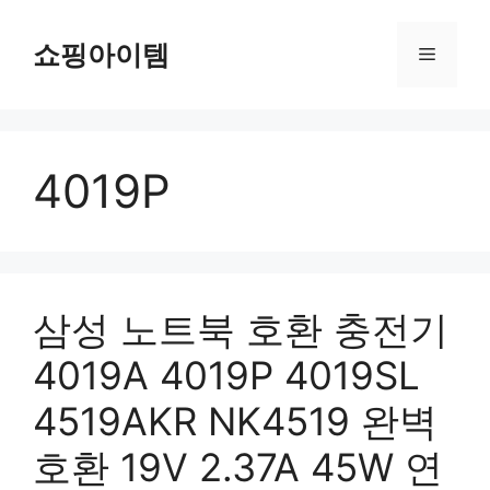
컨
텐
쇼핑아이템
메
츠
로
뉴
건
너
4019P
뛰
기
삼성 노트북 호환 충전기
4019A 4019P 4019SL
4519AKR NK4519 완벽
호환 19V 2.37A 45W 연